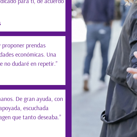
ndicado para ti, de acuerdo
s
 y proponer prendas
lidades económicas. Una
e no dudaré en repetir.”
 manos. De gran ayuda, con
 apoyada, escuchada
magen que tanto deseaba.”