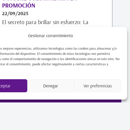
PROMOCIÓN
22/09/2025
El secreto para brillar sin esfuerzo: La
Colorimetría ¿Tienes el armario lleno de ropa,
Gestionar consentimiento
pero sientes que «nada te favorece»? ¿O que
algunas prendas, por
as mejores experiencias, utilizamos tecnologías como las cookies para almacenar y/o
nformación del dispositivo. El consentimiento de estas tecnologías nos permitirá
 como el comportamiento de navegación o las identificaciones únicas en este sitio. No
Leer artículo
tirar el consentimiento, puede afectar negativamente a ciertas características y
ceptar
Denegar
Ver preferencias