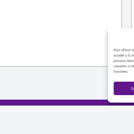
Para ofrecer l
acceder a la i
procesar datos
consentir o re
funciones.
A