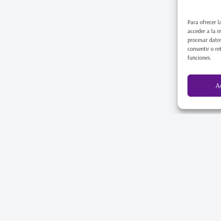
Para ofrecer l
acceder a la i
procesar datos
consentir o re
funciones.
A
SERVICIOS
CURSOS
 en las redes