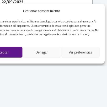
22/09/2025
El secreto para brillar sin esfuerzo: La
Gestionar consentimiento
Colorimetría ¿Tienes el armario lleno de ropa,
as mejores experiencias, utilizamos tecnologías como las cookies para almacenar y/o
pero sientes que «nada te favorece»? ¿O que
nformación del dispositivo. El consentimiento de estas tecnologías nos permitirá
algunas prendas, por
 como el comportamiento de navegación o las identificaciones únicas en este sitio. No
tirar el consentimiento, puede afectar negativamente a ciertas características y
Leer artículo
ceptar
Denegar
Ver preferencias