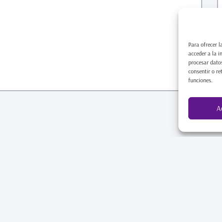
Para ofrecer l
acceder a la i
procesar datos
consentir o re
funciones.
A