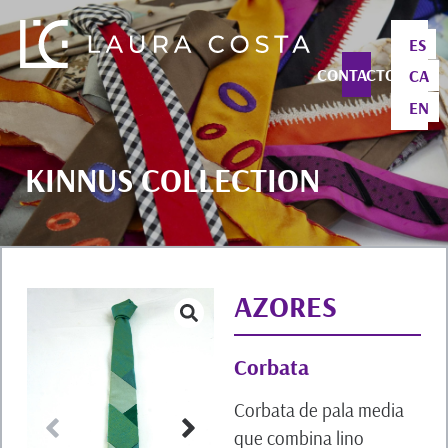
ES
CONTACTO
CA
EN
KINNUS COLLECTION
AZORES
Corbata
Corbata de pala media
que combina lino