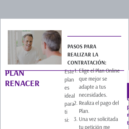
PASOS PARA
REALIZAR LA
CONTRATACIÓN:
Elige el Plan Online
PLAN
Este
que mejor se
plan
RENACER
adapte a tus
es
necesidades.
ideal
Realiza el pago del
para
Plan.
ti
Una vez solicitada
si:
tu petición me