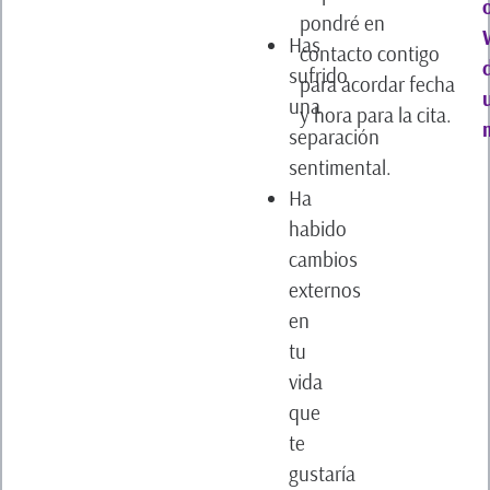
pondré en
Has
contacto contigo
sufrido
para acordar fecha
una
y hora para la cita.
separación
sentimental.
Ha
habido
cambios
externos
en
tu
vida
que
te
gustaría