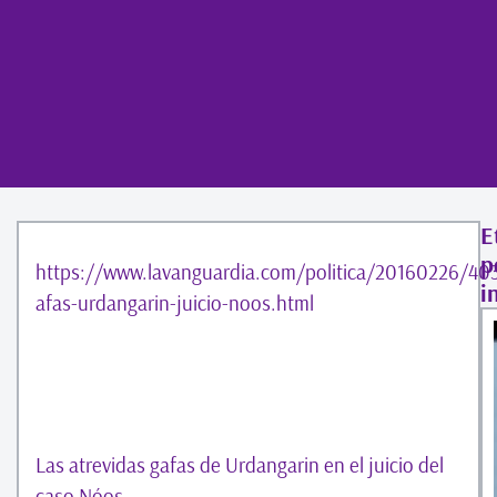
E
p
https://www.lavanguardia.com/politica/20160226/40
i
afas-urdangarin-juicio-noos.html
Las atrevidas gafas de Urdangarin en el juicio del
caso Nóos