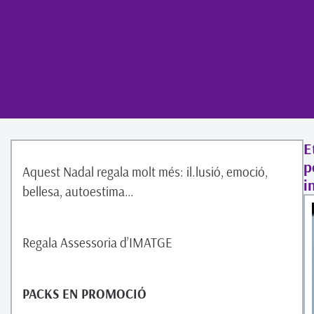
E
p
Aquest Nadal regala molt més: il.lusió, emoció,
i
bellesa, autoestima…
Regala Assessoria d’IMATGE
PACKS EN PROMOCIÓ