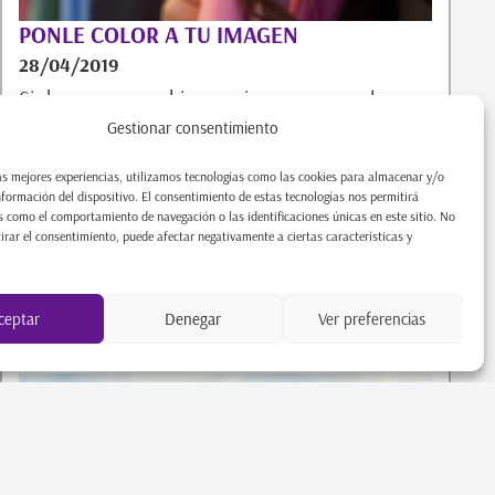
PONLE COLOR A TU IMAGEN
28/04/2019
Si deseas un cambio, empieza por ponerle
color a tu imagen. El color es una herramienta
Gestionar consentimiento
muy poderosa. Tener consciencia de ello te
as mejores experiencias, utilizamos tecnologías como las cookies para almacenar y/o
permite utilizarlo
nformación del dispositivo. El consentimiento de estas tecnologías nos permitirá
 como el comportamiento de navegación o las identificaciones únicas en este sitio. No
tirar el consentimiento, puede afectar negativamente a ciertas características y
Leer artículo
ceptar
Denegar
Ver preferencias